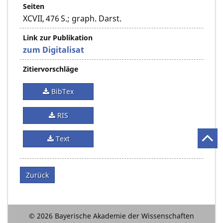
Seiten
XCVII, 476 S.; graph. Darst.
Link zur Publikation
zum Digitalisat
Zitiervorschläge
BibTex
RIS
Text
Zurück
© 2026 Bayerische Akademie der Wissenschaften